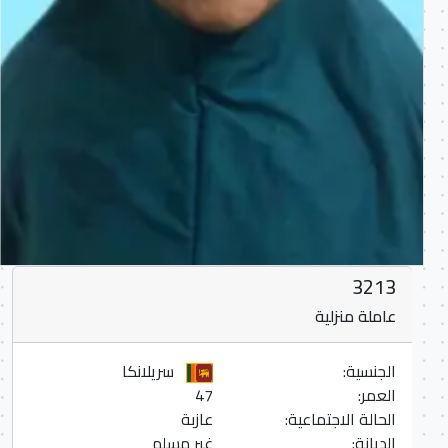
3213
عاملة منزلية
الجنسية:
سريلانكا
العمر:
47
الحالة الاجتماعية:
عازبة
الديانة:
غير مسلم